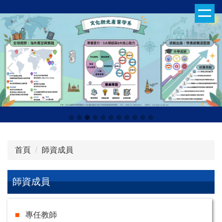
跳
到
主
要
內
容
區
首頁
師資成員
師資成員
專任教師