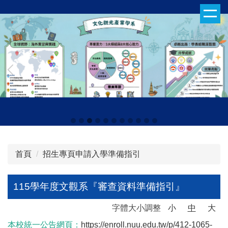
跳
到
主
要
內
容
區
首頁
招生專頁申請入學準備指引
115學年度文觀系『審查資料準備指引』
字體大小調整
小
中
大
本校統一公告網頁：
https://enroll.nuu.edu.tw/p/412-1065-