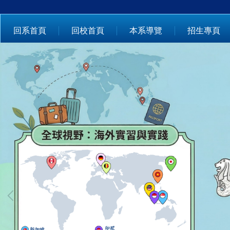
跳
到
回系首頁
回校首頁
本系導覽
招生專頁
主
要
內
容
區