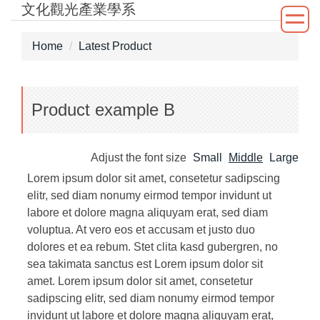
文化觀光產業學系
Jump
to
the
Home
Latest Product
main
content
block
Product example B
Adjust the font size
Small
Middle
Large
Lorem ipsum dolor sit amet, consetetur sadipscing
elitr, sed diam nonumy eirmod tempor invidunt ut
labore et dolore magna aliquyam erat, sed diam
voluptua. At vero eos et accusam et justo duo
dolores et ea rebum. Stet clita kasd gubergren, no
sea takimata sanctus est Lorem ipsum dolor sit
amet. Lorem ipsum dolor sit amet, consetetur
sadipscing elitr, sed diam nonumy eirmod tempor
invidunt ut labore et dolore magna aliquyam erat,